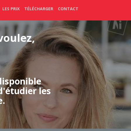
LES PRIX
TÉLÉCHARGER
CONTACT
voulez,
disponible
d'étudier les
e.