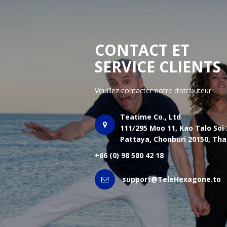
CONTACT ET
SERVICE CLIENTS
Veuillez contacter notre distributeur :
Teatime Co., Ltd
111/295 Moo 11, Kao Talo Soi 
Pattaya, Chonburi 20150, Tha
+66 (0) 98 580 42 18
support@TeleHexagone.to