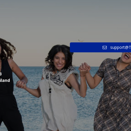
support@T
3
iland